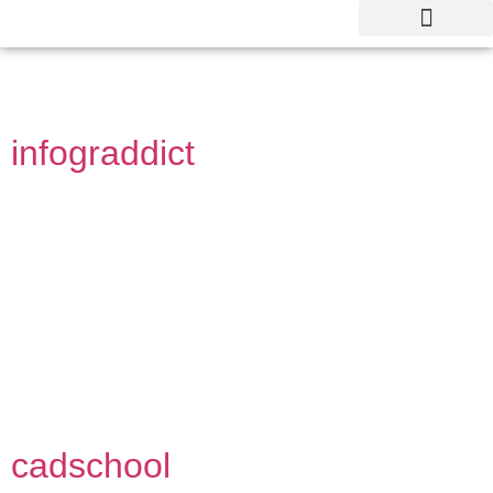
domain-graphic :
Motion Design
infograddict
année 2014 CLIENT IPCA Secteur enseignement
Formation en multimédia et web Infograddict est un projet de
formation dédié à la transmission des compétences
graphiques et numériques dans une approche pédagogique
moderne et visuellement impactante. Conçu comme une
marque immersive de formation, Infograddict propose des
cours structurés autour des outils Adobe, notamment Adobe
Muse et Adobe […]
cadschool