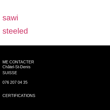
communication visuelle de cet événement, alliant identité
graphique […]
sawi
steeled
ME CONTACTER
Châtel-St-Denis
SUISSE
076 207 04 35
CERTIFICATIONS